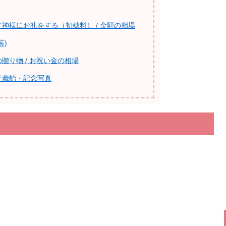
神様にお礼をする（初穂料） / 金額の相場
装)
贈り物 / お祝い金の相場
千歳飴・記念写真