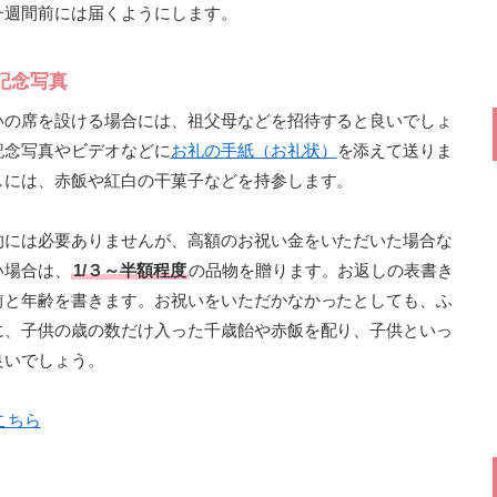
一週間前には届くようにします。
記念写真
いの席を設ける場合には、祖父母などを招待すると良いでしょ
記念写真やビデオなどに
お礼の手紙（お礼状）
を添えて送りま
しには、赤飯や紅白の干菓子などを持参します。
的には必要ありませんが、高額のお祝い金をいただいた場合な
い場合は、
1/３～半額程度
の品物を贈ります。お返しの表書き
前と年齢を書きます。お祝いをいただかなかったとしても、ふ
に、子供の歳の数だけ入った千歳飴や赤飯を配り、子供といっ
良いでしょう。
こちら