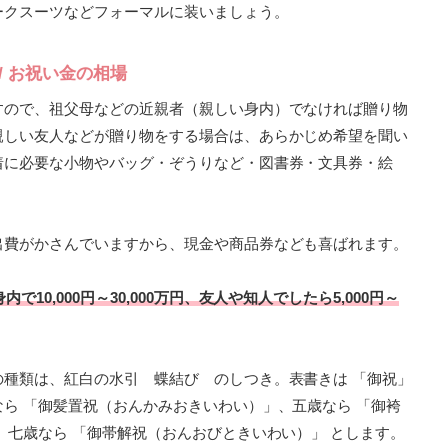
ークスーツなどフォーマルに装いましょう。
/ お祝い金の相場
すので、祖父母などの近親者（親しい身内）でなければ贈り物
親しい友人などが贈り物をする場合は、あらかじめ希望を聞い
着に必要な小物やバッグ・ぞうりなど・図書券・文具券・絵
出費がかさんでいますから、現金や商品券なども喜ばれます。
10,000円～30,000万円、友人や知人でしたら5,000円～
の種類は、紅白の水引 蝶結び のしつき。表書きは 「御祝」
ら 「御髪置祝（おんかみおきいわい）」、五歳なら 「御袴
 七歳なら 「御帯解祝（おんおびときいわい）」 とします。