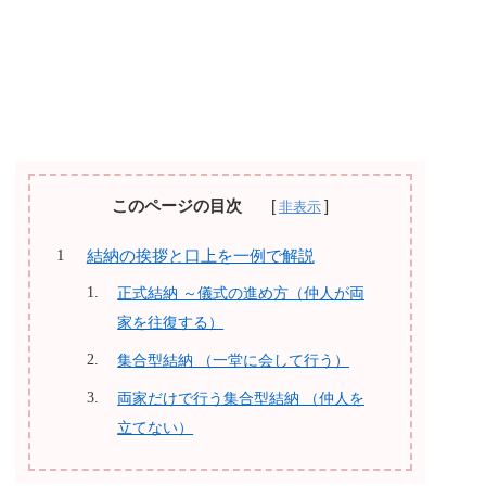
このページの目次
結納の挨拶と口上を一例で解説
正式結納 ～儀式の進め方（仲人が両
家を往復する）
集合型結納 （一堂に会して行う）
両家だけで行う集合型結納 （仲人を
立てない）