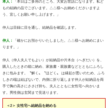
本人：
「本日はご多用のところ、大変お世話になります。私ど
もの結納の品でございます。△△様へお納めくださいますよ
う、宜しくお願い申し上げます。」
仲人は目録に目を通し、結納品を確認します。
仲人：
「確かにお預かりいたしました。△△様へお納めにまい
ります。」
仲人（仲人夫人でもよい）が結納品や片木台（へぎだい）を、
購入したときの箱に納め、家族書・親族書などとともにふろし
きに包みます。〝解く〟〝ほどく〟 は縁起が悪いのため、ふろ
しきの端は結ばないで、内側に折り返します仲人が結納品を両
手で胸の高さにささげ持ち、夫人とともに女性宅へ向かいま
す。男性側は玄関まで見送ります。
＜2＞ 女性宅へ結納品を納める