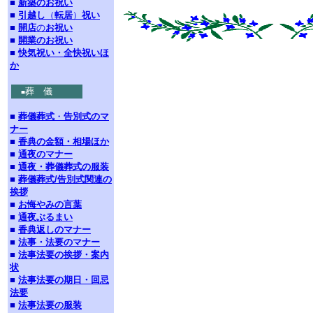
■
新築のお祝い
■
引越し
（
転居
）
祝い
■
開店
の
お祝い
■
開業のお祝い
■
快気祝い・全快祝いほ
か
葬 儀
■
■
葬儀葬式
・
告別式のマ
ナー
■
香典の金額・相場ほか
■
通夜のマナー
■
通夜・葬儀葬式の服装
■
葬儀葬式/告別式関連の
挨拶
■
お悔やみの言葉
■
通夜ぶるまい
■
香典返しのマナー
■
法事・法要のマナー
■
法事法要の挨拶・案内
状
■
法事法要の期日・回忌
法要
■
法事法要の服装