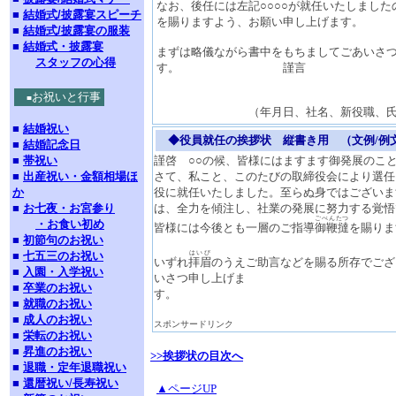
なお、後任には左記○○○○が就任いたしまし
■
結婚式/披露宴スピーチ
を賜りますよう、お願い申し上げます。
■
結婚式/披露宴の服装
■
結婚式・披露宴
まずは略儀ながら書中をもちましてごあいさ
スタッフの心得
す。 謹言
お祝いと行事
■
（年月日、社名、新役職、氏名
■
結婚祝い
◆役員就任の挨拶状 縦書き用 （文例/例
■
結婚記念日
■
帯祝い
謹啓 ○○の候、皆様にはますます御発展のこ
■
出産祝い・金額相場ほ
さて、私こと、このたびの取締役会により選任
か
役に就任いたしました。至らぬ身ではございま
■
お七夜・お宮参り
は、全力を傾注し、社業の発展に努力する覚悟
ごべんたつ
・お食い初め
皆様には今後とも一層のご指導
御鞭撻
を賜りま
■
初節句のお祝い
■
七五三のお祝い
はいび
いずれ
拝眉
のうえご助言などを賜る所存でござ
■
入園・入学祝い
いさつ申し上げま
■
卒業のお祝い
す。
■
就職のお祝い
■
成人のお祝い
スポンサードリンク
■
栄転のお祝い
■
昇進のお祝い
>>挨拶状の目次へ
■
退職・定年退職祝い
■
還暦祝い
/
長寿祝い
▲ページUP