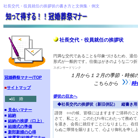
社長交代・役員就任の挨拶状の書き方と文例集・例文
社長交代・役員就任の挨拶状
円満な交代であることを印象づけるため、退任
形式が一般的です。往復はがきのような二つ折
スポンサードリンク
１月から１２月の季節・時候の
冠婚葬祭マナー/TOP
こちらから
時
■
サイトマップ
拶状の目次へ
結 婚
■
◆社長交代の挨拶状（新旧併記） 縦書き用
■
見合いマナー
謹啓 ○○の候、皆様にはますますご清祥のこ
■
結納
さて、私こと、このたび○年にわたって務めて
■
結納の挨拶（口上）
を退き、会長に就任すことになりました。在
■
結婚式の準備
らぬご厚情を賜りまして、心より御礼を申し
■
新郎新婦の心得
■
披露宴/結婚式マナー