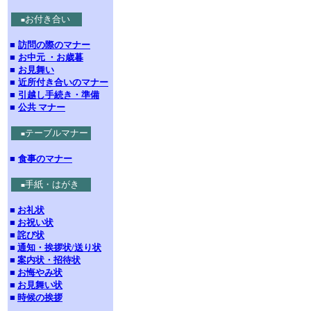
お付き合い
■
■
訪問の際のマナー
■
お中元 ・お歳暮
■
お見舞い
■
近所付き合いのマナー
■
引越し手続き・準備
■
公共 マナー
テーブルマナー
■
■
食事のマナー
手紙・はがき
■
■
お礼状
■
お祝い状
■
詫び状
■
通知・挨拶状/送り状
■
案内状・招待状
■
お悔やみ状
■
お見舞い状
■
時候の挨拶