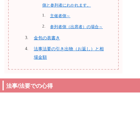
側と参列者にわかれます。
主催者側～
参列者側（出席者）の場合～
金包の表書き
法事法要の引き出物（お返し）と相
場金額
法事/法要での心得