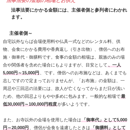
法事法要の金額の相場とお供え
法事法要にかかる金額には、主催者側と参列者にわかれ
ます。
主催者側～
自宅以外ならば会場使用料や仏具一式などのレンタル料、供
物、会食にかかる費用や香典返し（引き出物）、僧侶へのお布
施・御車代・御膳料です。食事の金額の相場は、親族のみの場
合や関係者を含めた場合にもよりますが、目安として
、一人
5,000円～15,000円
、です。僧侶へのお布施などは、あくまでも
志しですので定まっておりませんが、「お布施」の金額は、一
周忌や三回忌の法要には、故人が亡くなってからまだ日が浅い
ため、他の回忌よりもやや多めに包みます。一般的な相場で
最
低30,000円～100,000円程度
が多いようです。
また、お寺以外の会場を使用した場合は
「御車代」として5,000
円～20,000円
、僧侶が会食を遠慮したときは
「御膳料」として