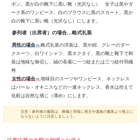
ボン。黒か白の靴下に黒い靴（光沢なし） 女子は黒やダ
ーク系のワンピース、白のブラウスに黒のスカート。黒か
白の靴下に黒い靴（光沢なし）にします。
参列者（出席者）の場合…略式礼装
男性の場合～
略式礼装の洋装は、黒や紺、グレーのダー
クスーツ、白ワイシャツ、黒ネクタイ、黒の靴と靴下で和
装は地味な御召し、紬の長着に一つ紋または三つ紋付羽織
袴
女性の場合～
地味目のスーツやワンピース、ネックレス
はパール・オキニスなどの一連ネックレス、香水は控えて
化粧は自然な感じ（薄め）にします。
注意！参列者の服装は、葬儀と同様に喪主や遺族の服装より格上に
ならないように注意しましょう。