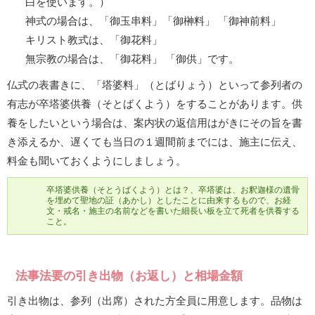
白を使います。）
神式の場合は、「御玉串料」「御榊料」 「御神前料」
キリスト教式は、「御花料」
無宗教の場合は、「御花料」 「御供」です。
仏式の表書きに、「塔婆料」（とばりょう）といって参列者の
有志が卒塔婆供養（そとばくよう）をすることがあります。供
養をしたいという場合は、案内状の返信用はがきにその旨を書
き添えるか、遅くても当日の１週間前までには、施主に伝え、
料金も聞いておくようにしましょう。
卒塔婆供養（そとうばくよう）とは？、卒塔婆は、お釈迦様の遺骨
を埋めて聖地の証（あかし）としたことに由来するもので、お経
文・戒名・施主の名前などを書いた細長い板を立て死者を供養する
こと。
法事法要の引き出物（お返し）と相場金額
引き出物は、参列（出席）された方全員に用意します。品物は