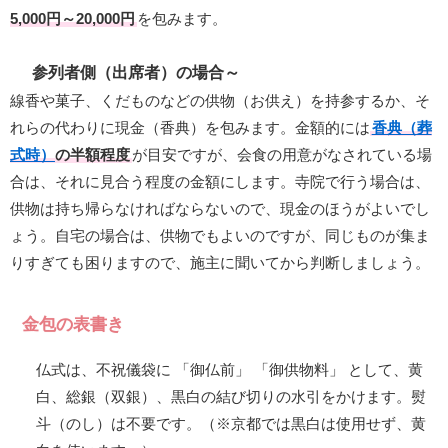
5,000円～20,000円
を包みます。
参列者側（出席者）の場合～
線香や菓子、くだものなどの供物（お供え）を持参するか、そ
れらの代わりに現金（香典）を包みます。金額的には
香典（葬
式時）
の半額程度
が目安ですが、会食の用意がなされている場
合は、それに見合う程度の金額にします。寺院で行う場合は、
供物は持ち帰らなければならないので、現金のほうがよいでし
ょう。自宅の場合は、供物でもよいのですが、同じものが集ま
りすぎても困りますので、施主に聞いてから判断しましょう。
金包の表書き
仏式は、不祝儀袋に 「御仏前」 「御供物料」 として、黄
白、総銀（双銀）、黒白の結び切りの水引をかけます。熨
斗（のし）は不要です。（※京都では黒白は使用せず、黄