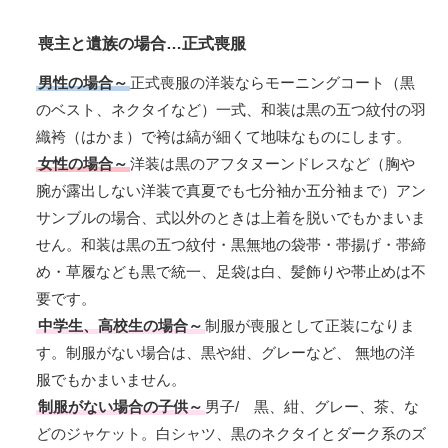
喪主と遺族の場合…正式喪服
男性の場合～
正式喪服の洋装ならモーニングコート（黒
のベスト、ネクタイなど）一式、和装は黒の五つ紋付の羽
織袴（はかま）で袴は縞が細くて地味なものにします。
女性の場合～
洋装は黒のアフタヌーンドレスなど（胸や
腕が露出しない洋装で真夏でも七分袖か五分袖まで）アン
サンブルの場合、式以外のときは上着を脱いでもかまいま
せん。和装は黒の五つ紋付・黒無地の袋帯・帯揚げ・帯締
め・草履なども黒で統一、足袋は白、髪飾りや帯止めは不
要です。
中学生、高校生の場合～
制服が喪服として正装になりま
す。制服がない場合は、黒や紺、グレーなど、 無地の洋
服でもかまいません。
制服がない場合の子供～
男子/ 黒、紺、グレー、茶、な
どのジャケット。白シャツ、黒のネクタイとダーク系のズ