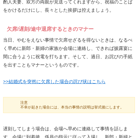
酌人夫妻、双方の両親が見送ってくれますから、祝福のことば
をかけるだけにし、長々とした挨拶は控えましょう。
欠席/遅刻/途中退席するときのマナー
当日、やむをえない事情で欠席せざるを得ないときは、なるべ
く早めに新郎・新婦の家族か会場に連絡し、できれば披露宴に
間に合うように祝電を打ちます。そして、過日、お詫びの手紙
を出すこともマナーというものです。
>>結婚式を突然に欠席した場合の詫び状はこちら
注意
不幸が起きた場合には、本当の事情の説明は挙式後にします。
遅刻してしまう場合は、会場へ早めに連絡して事情を話しま
す。会場に到着後、係員の指示に従って入場し、新郎・新婦と