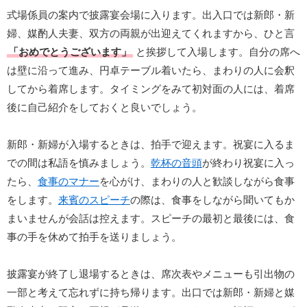
式場係員の案内で披露宴会場に入ります。出入口では新郎・新
婦、媒酌人夫妻、双方の両親が出迎えてくれますから、ひと言
「おめでとうございます」
と挨拶して入場します。自分の席へ
は壁に沿って進み、円卓テーブル着いたら、まわりの人に会釈
してから着席します。タイミングをみて初対面の人には、着席
後に自己紹介をしておくと良いでしょう。
新郎・新婦が入場するときは、拍手で迎えます。祝宴に入るま
での間は私語を慎みましょう。
乾杯の音頭
が終わり祝宴に入っ
たら、
食事のマナー
を心がけ、まわりの人と歓談しながら食事
をします。
来賓のスピーチ
の際は、食事をしながら聞いてもか
まいませんが会話は控えます。スピーチの最初と最後には、食
事の手を休めて拍手を送りましょう。
披露宴が終了し退場するときは、席次表やメニューも引出物の
一部と考えて忘れずに持ち帰ります。出口では新郎・新婦と媒