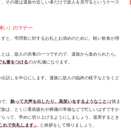
り、その後は遺族や近しい者だけで故人を見守るというケース
舞い）のマナー
ますと、弔問客に対するお礼とお清めのために、軽い飲食が用
ことは、故人の供養の一つですので、遺族から進められたら、
でも箸をつける
のが礼儀になります。
い出話しを中心にします。遺族に故人の臨終の様子などをくど
ので、
酔って大声を出したり、高笑いをするようなこと
は慎ま
家族は、とくに看病疲れや葬儀の準備などで忙しいはずですか
計らって、早めに切り上げるようにしましょう。退席するとき
これで失礼します」
と挨拶をして帰りましょう。