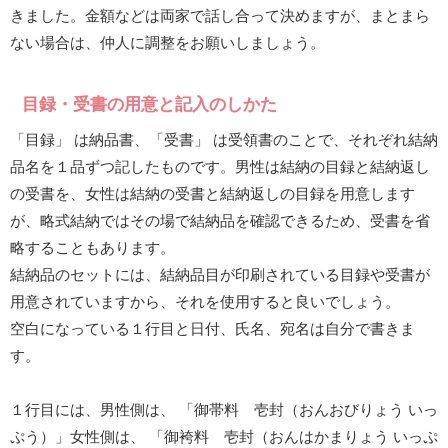
きました。金額などは両家で話し合って決めますが、まとまら
ない場合は、仲人に調整をお願いしましょう。
目録・受書の用意と記入のしかた
「目録」 は納品書、「受書」 は受領書のことで、それぞれ結納
品名を１品ずつ記したものです。男性は結納の目録と結納返し
の受書を、女性は結納の受書と結納返しの目録を用意します
が、略式結納ではその場で結納品を確認できるため、受書を省
略することもあります。
結納品のセットには、結納品目が印刷されている目録や受書が
用意されていますから、それを使用すると良いでしょう。
空白になっている１行目と日付、氏名、宛名は自分で書きま
す。
１行目には、男性側は、 「御帯料 壱封（おんおびりょう いっ
ぷう）」女性側は、 「御袴料 壱封（おんはかまりょう いっぷ