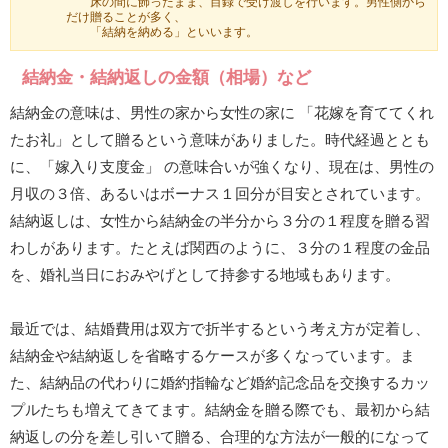
床の間に飾ったまま、目録で受け渡しを行います。男性側から
だけ贈ることが多く、
「結納を納める」といいます。
結納金・結納返しの金額（相場）など
結納金の意味は、男性の家から女性の家に 「花嫁を育ててくれ
たお礼」として贈るという意味がありました。時代経過ととも
に、「嫁入り支度金」 の意味合いが強くなり、現在は、男性の
月収の３倍、あるいはボーナス１回分が目安とされています。
結納返しは、女性から結納金の半分から３分の１程度を贈る習
わしがあります。たとえば関西のように、３分の１程度の金品
を、婚礼当日におみやげとして持参する地域もあります。
最近では、結婚費用は双方で折半するという考え方が定着し、
結納金や結納返しを省略するケースが多くなっています。ま
た、結納品の代わりに婚約指輪など婚約記念品を交換するカッ
プルたちも増えてきてます。結納金を贈る際でも、最初から結
納返しの分を差し引いて贈る、合理的な方法が一般的になって