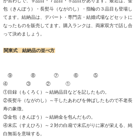
が習わしで、９品目・７品目・５品目があります。最近は、金
包（きんぽう）・長熨斗（ながのし）・指輪の３品目も登場し
てます。結納品は、デパート・専門店・結婚式場などセットに
なったものを販売してます。購入ランクは、両家双方で話し合
って決めましょう。
関東式 結納品の並べ方
⑨ ⑧ ⑦ ⑥ ⑤
④ ③ ② ①
①目録（もくろく）～結納品目などを記したもの。
②長熨斗（ながのし）～干したあわびを伸ばしたもので不老長
寿の象徴。
③金包（きんぽう）～結納金を包んだもの。
④末広（すえひろ）～２対の白扇で末広がりに家が栄える、純
白無垢を意味する。