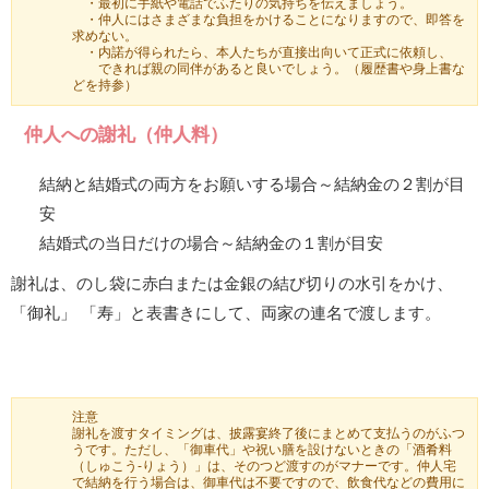
・最初に手紙や電話でふたりの気持ちを伝えましょう。
・仲人にはさまざまな負担をかけることになりますので、即答を
求めない。
・内諾が得られたら、本人たちが直接出向いて正式に依頼し、
できれば親の同伴があると良いでしょう。（履歴書や身上書な
どを持参）
仲人への謝礼（仲人料）
結納と結婚式の両方をお願いする場合～結納金の２割が目
安
結婚式の当日だけの場合～結納金の１割が目安
謝礼は、のし袋に赤白または金銀の結び切りの水引をかけ、
「御礼」 「寿」と表書きにして、両家の連名で渡します。
注意
謝礼を渡すタイミングは、披露宴終了後にまとめて支払うのがふつ
うです。ただし、「御車代」や祝い膳を設けないときの「酒肴料
（しゅこう‐りょう）」は、そのつど渡すのがマナーです。仲人宅
で結納を行う場合は、御車代は不要ですので、飲食代などの費用に