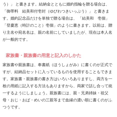
う）」 と書きます。結納金とともに婚約指輪を贈る場合は、
「御帯料 結美和付壱封（ゆびわつきいっぷう）」 と書きま
す。婚約記念品だけを単独で贈る場合は、 「結美和 壱個」
「登慶恵（時計のこと）壱個」のように書きます。以前は、贈
り主名や宛名名は、親の名前にしていましたが、現在は本人名
が一般的です。
家族書・親族書の用意と記入のしかた
家族書や親族書は、奉書紙（ほうしょがみ）に書くのが正式で
すが、結納品セットに入っているものを使用することもできま
す。家族書・親族書の書き方はいろいろありますし、両方を一
枚の用紙に記入する方法もありますから、両家で話し合って統
一するようにしましょう。親族書には、親・兄弟姉妹・祖父
母・おじ・おば・めいの三親等まで血縁の濃い順に書くのがふ
つうです。