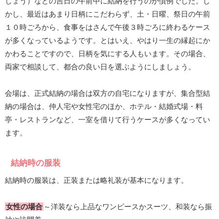
しょう）などの吉日の午前中に結納を行うのが慣例でした。し
かし、最近はあまり日柄にこだわらず、土・日曜、祭日の午前
１０時ごろから、食事をはさんで午後３時ごろに終わるケース
が多くなっているようです。とはいえ、やはり一生の縁起にか
かわることですので、日柄を気にする人もいます。その場合、
両家で相談して、都合の良い日を選ぶようにしましょう。
会場は、正式結納の場合は双方の自宅になりますが、集合型結
納の場合は、仲人宅や女性宅のほか、ホテル・結婚式場・料
亭・レストランなど、一室を借りて行うケースが多くなってい
ます。
結納時の服装
結納時の服装は、正装または略礼装が基本になります。
女性の場合
～洋装なら上品なワンピースかスーツ、和装なら振