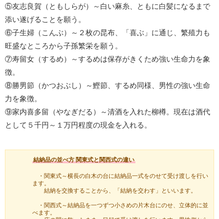
⑤友志良賀（ともしらが）～白い麻糸、ともに白髪になるまで
添い遂げることを願う。
⑥子生婦（こんぶ）～２枚の昆布、「喜ぶ」に通じ、繁殖力も
旺盛なところから子孫繁栄を願う。
⑦寿留女（するめ）～するめは保存がきくため強い生命力を象
徴。
⑧勝男節（かつおぶし）～鰹節、するめ同様、男性の強い生命
力を象徴。
⑨家内喜多留（やなぎだる）～清酒を入れた柳樽。現在は酒代
として５千円～１万円程度の現金を入れる。
結納品の並べ方 関東式と関西式の違い
・関東式～横長の白木の台に結納品一式をのせて受け渡しを行い
ます。
結納を交換することから、「結納を交わす」といいます。
・関西式～結納品を一つずつ小さめの片木台にのせ、立体的に並
べます。