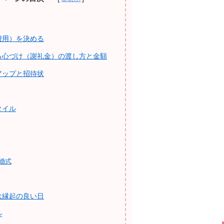
費用）を決める
る心づけ（謝礼金）の渡し方と金額
アップと招待状
タイル
婚式
は縁起の良い日
ル