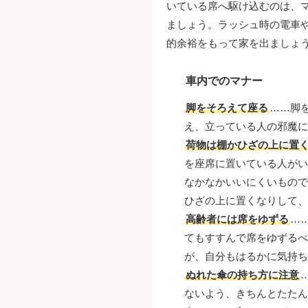
いている席へ駆け込むのは、
ましょう。ラッシュ時の電車や
的余裕をもって家を出ましょ
車内でのマナー
脚をそろえて座る
……脚
え、立っている人の邪魔に
荷物は棚かひざの上に置
を座席に置いている人がい
なかなかいいにくいもので
ひざの上に置くなりして、
高齢者には席をゆずる
…
てもすすんで席をゆずるべ
が、自分もはるかに気持ち
ぬれた傘の持ち方に注意
ないよう、きちんとたたん