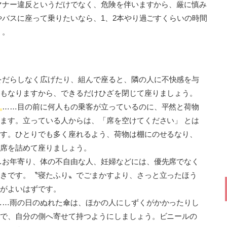
マナー違反というだけでなく、危険を伴いますから、厳に慎み
バスに座って乗りたいなら、1、2本やり過ごすくらいの時間
う。
をだらしなく広げたり、組んで座ると、隣の人に不快感を与
もなりますから、できるだけひざを閉じて座りましょう。
く
……目の前に何人もの乗客が立っているのに、平然と荷物
ます。立っている人からは、「席を空けてください」 とは
す。ひとりでも多く座れるよう、荷物は棚にのせるなり、
席を詰めて座りましょう。
…お年寄り、体の不自由な人、妊婦などには、優先席でなく
きです。〝寝たふり〟でごまかすより、さっと立ったほう
がよいはずです。
……雨の日のぬれた傘は、ほかの人にしずくがかかったりし
で、自分の側へ寄せて持つようにしましょう。ビニールの