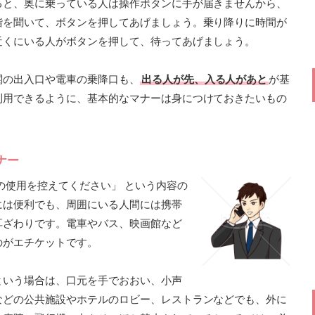
ると、奥に乗っている人は操作ボタンに手が届きませんから、
階を聞いて、ボタンを押してあげましょう。乗り降りに時間が
近くにいる人がボタンを押して、待ってあげましょう。
関の出入口や電車の乗降口も、
出る人が先、入る人があと
が基
利用できるように、基本的なマナーは身につけておきたいもの
ナー
の使用を控えてください」 という内容の
には便利でも、周囲にいる人間には携帯
耳ざわりです。電車やバス、映画館など
のがエチケットです。
という場合は、口元を手でおおい、小声
などの公共施設やホテルのロビー、レストランなどでも、外に