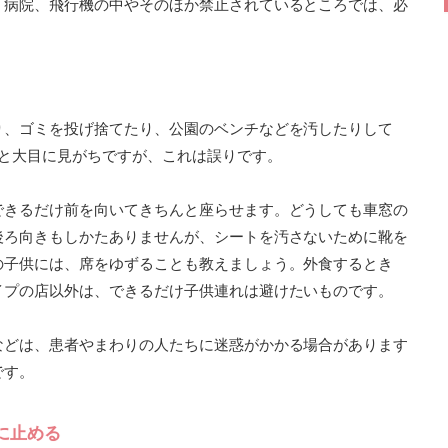
。病院、飛行機の中やそのほか禁止されているところでは、必
り、ゴミを投げ捨てたり、公園のベンチなどを汚したりして
 と大目に見がちですが、これは誤りです。
できるだけ前を向いてきちんと座らせます。どうしても車窓の
後ろ向きもしかたありませんが、シートを汚さないために靴を
の子供には、席をゆずることも教えましょう。外食するとき
イプの店以外は、できるだけ子供連れは避けたいものです。
などは、患者やまわりの人たちに迷惑がかかる場合があります
です。
に止める