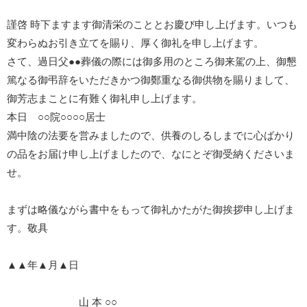
謹啓 時下ますます御清栄のこととお慶び申し上げます。いつも
変わらぬお引き立てを賜り、厚く御礼を申し上げます。
さて、過日父●●葬儀の際には御多用のところ御来駕の上、御懇
篤なる御弔辞をいただきかつ御鄭重なる御供物を賜りまして、
御芳志まことに有難く御礼申し上げます。
本日 ○○院○○○○居士
満中陰の法要を営みましたので、供養のしるしまでに心ばかり
の品をお届け申し上げましたので、なにとぞ御受納くださいま
せ。
まずは略儀ながら書中をもって御礼かたがた御挨拶申し上げま
す。敬具
▲▲年▲月▲日
山 本 ○○