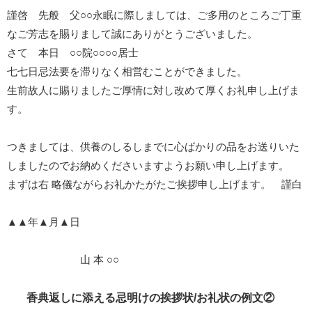
謹啓 先般 父○○永眠に際しましては、ご多用のところご丁重
なご芳志を賜りまして誠にありがとうございました。
さて 本日 ○○院○○○○居士
七七日忌法要を滞りなく相営むことができました。
生前故人に賜りましたご厚情に対し改めて厚くお礼申し上げま
す。
つきましては、供養のしるしまでに心ばかりの品をお送りいた
しましたのでお納めくださいますようお願い申し上げます。
まずは右 略儀ながらお礼かたがたご挨拶申し上げます。 謹白
▲▲年▲月▲日
山 本 ○○
香典返しに添える忌明けの挨拶状/お礼状の例文②