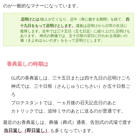
のが一般的なマナーになっています。
忌明けとは
/故人が亡くなり、忌中（喪に服する期間）を経て、
四
十九日をもって忌明けとします。
遺族は忌明けから日常の生活に
復帰します。近年では三十五日（五七日忌）に繰り上げた忌明けも
あります。 神式の葬儀では、五十日祭の翌日に行われる清祓いの
儀（きよめはらいのぎ）をもって忌明けとします。
香典返しの時期は
仏式の香典返しは、三十五日または四十九日の忌明けごろ
神式では、三十日祭（さんじゅうにちさい）か五十日祭ご
ろ
プロテスタントでは、一ヵ月後の召天記念日のあと
カトリックでは、追悼ミサのあとに送るのが普通です。
最近のお香典返しは、葬儀（葬式）通夜、告別式の式場で渡す
当日返し（即日返し）
も多くなっています。