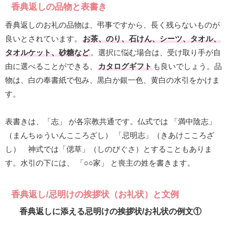
香典返しの品物と表書き
香典返しのお礼の品物は、弔事ですから、長く残らないものが
良いとされています。
お茶、のり、石けん、シーツ、タオル、
タオルケット、砂糖など
。選択に悩む場合は、受け取り手が自
由に選べることができる、
カタログギフト
も良いでしょう。品
物は、白の奉書紙で包み、黒白か銀一色、黄白の水引をかけま
す。
表書きは、「志」 が各宗教共通です。仏式では 「満中陰志」
（まんちゅういんこころざし） 「忌明志」（きあけこころざ
し） 神式では「偲草」（しのびぐさ）とすることもありま
す。水引の下には、 「○○家」 と喪主の姓を書きます。
香典返し/忌明けの挨拶状（お礼状）と文例
香典返しに添える忌明けの挨拶状/お礼状の例文①