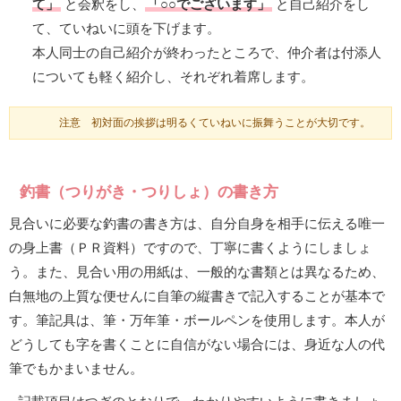
て」
と会釈をし、
「○○でございます」
と自己紹介をし
て、ていねいに頭を下げます。
本人同士の自己紹介が終わったところで、仲介者は付添人
についても軽く紹介し、それぞれ着席します。
注意 初対面の挨拶は明るくていねいに振舞うことが大切です。
釣書（つりがき・つりしょ）の書き方
見合いに必要な釣書の書き方は、自分自身を相手に伝える唯一
の身上書（ＰＲ資料）ですので、丁寧に書くようにしましょ
う。また、見合い用の用紙は、一般的な書類とは異なるため、
白無地の上質な便せんに自筆の縦書きで記入することが基本で
す。筆記具は、筆・万年筆・ボールペンを使用します。本人が
どうしても字を書くことに自信がない場合には、身近な人の代
筆でもかまいません。