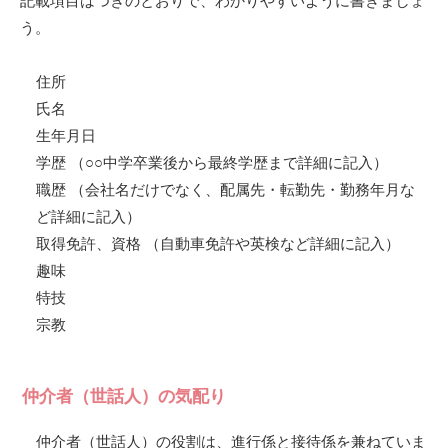
記載項目はつぎのとおりで、わかりやすいように書きましょ
う。
住所
氏名
生年月日
学歴 （○○中学卒業後から最終学歴まで詳細に記入）
職歴 （会社名だけでなく、配属先・転勤先・勤務年月な
ど詳細に記入）
取得免許、資格 （自動車免許や英検など詳細に記入）
趣味
特技
宗教
仲介者（世話人）の気配り
仲介者（世話人）の役割は、進行係と接待係を兼ねていま