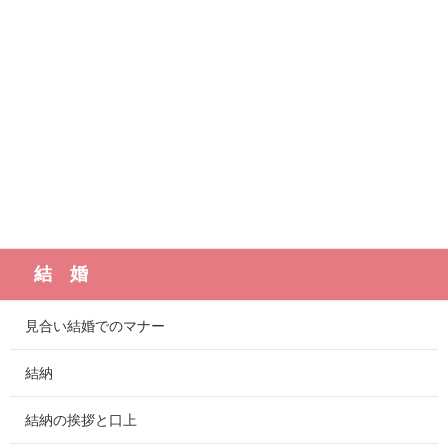
結 婚
見合い結婚でのマナー
結納
結納の挨拶と口上