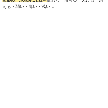
流れる・落ちる・欠ける・消
出産祝いでの忌みことば～
える・弱い・薄い・浅い…