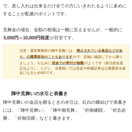
で、差し入れは出来るだけ全ての方にいきわたるように多めに
することが配慮のポイントです。
見舞金の場合、金額の相場は一概に言えませんが、一般的に
5,000円～10,000円程度
が目安です。
注意：選挙事務所の陣中見舞いは、
禁止されている食品などがあ
り、公職選挙法のこともあります
ので、詳細に確認してから贈り
ましょう。ちなみに
現金での寄付が無難
のようです（政治資金規
正法より）。ただし、当選祝いでは現金や有価証券は公職選挙法違
反になるためNGです。
陣中見舞いの水引と表書き
陣中見舞いの金品を贈るときの水引は、紅白の蝶結びで表書き
には、「陣中見舞い」 「陣中御見舞」 「祈御健闘」 「祈念必
勝」 「祈御活躍」などと書きます。