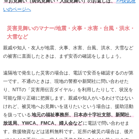
※お見舞い（病気見舞い・入院見舞い）のお返しは、
>>快気祝
いのページへ
災害見舞いのマナー/地震・火事・水害・台風・洪水・
大雪など
親戚や知人・友人が地震、火事、水害、台風、洪水、大雪など
の被害に直面したときは、まず安否の確認をしましょう。
遠隔地で発生した災害の場合は、電話で安否を確認するのが第
一です。不通のときは、現地の警察や新聞社に問い合わせた
り、NTTの「災害用伝言ダイヤル」を利用したりして、状況を
可能な限り正確に把握します。親戚や知人がいるわけではない
けれど、被災地へお見舞いを送りたいという場合は、援助活動
を扱っている
地元の福祉事務所、日本赤十字社支部、新聞社、
放送局、YWCA、FMCA、婦人会など
に電話で問い合わせま
す。救援物資などは送料無料です。近所の被災の場合は、後片