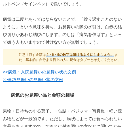
ルトペン（サインペン）で良いでしょう。
病気は二度とあってはならないことで、「繰り返すことのない
ように」という意味を持ち、お見舞いの際の水引は、白赤の結
び切りかあわじ結びにします。のしは「病気を伸ばす」といっ
て嫌う人もいますので付けない方が無難でしょう。
注意！渡す金額は
4・6・9の数字は避けるようにしましょう。
ま
た、基本的に自分より目上の人に現金はタブーと考えてください。
>>病気・入院見舞いの見舞い状の文例
>>事故見舞いの見舞い状の文例
病気のお見舞い品と金額の相場
果物・日持ちのする菓子、・缶詰・パジャマ・写真集・軽い読
み物などが一般的です。ただし、病状によっては食べられない
食品もありますので、できれば付き添いの方などに聞いてから