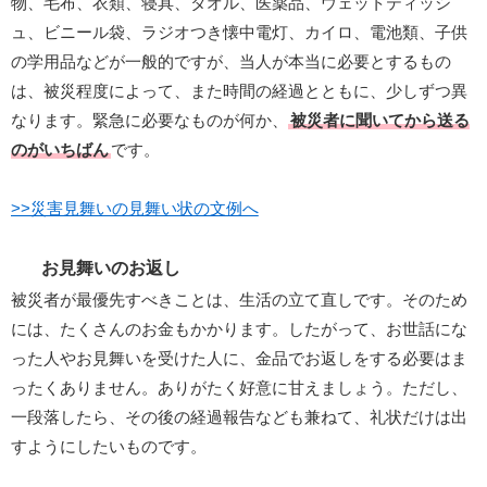
物、毛布、衣類、寝具、タオル、医薬品、ウェットティッシ
ュ、ビニール袋、ラジオつき懐中電灯、カイロ、電池類、子供
の学用品などが一般的ですが、当人が本当に必要とするもの
は、被災程度によって、また時間の経過とともに、少しずつ異
なります。緊急に必要なものが何か、
被災者に聞いてから送る
のがいちばん
です。
>>災害見舞いの見舞い状の文例へ
お見舞いのお返し
被災者が最優先すべきことは、生活の立て直しです。そのため
には、たくさんのお金もかかります。したがって、お世話にな
った人やお見舞いを受けた人に、金品でお返しをする必要はま
ったくありません。ありがたく好意に甘えましょう。ただし、
一段落したら、その後の経過報告なども兼ねて、礼状だけは出
すようにしたいものです。