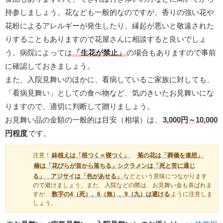
持参しましょう。花なども一般的なのですが、香りの強い花や
花粉によるアレルギーが発生したり、縁起が悪いと敬遠された
りすることもありますので花屋さんに相談すると良いでしょ
う。病院によっては
「生花が禁止」
の場合もありますので事前
に確認しておきましょう。
また、入院見舞いのほかに、看病しているご家族に対しても、
「看病見舞い」としての食べ物など、気のきいたお見舞いにな
りますので、適切に判断して贈りましょう。
お見舞い品の金額の一般的は目安（相場）は、
3,000円～10,000
円程度
です。
注意！
鉢植えは「根つく＝寝つく」
菊の花は「葬儀を連想」
椿は「花びらが首から落ちる」シクラメンは「死と苦に通じ
る」 アジサイは「色があせる」
などという意味につながります
ので避けましょう。また、入院などの際は、お見舞い金も喜ばれま
すが、
数字の4（死）、6（無）、9（九）は避ける
ように注意しま
しょう。