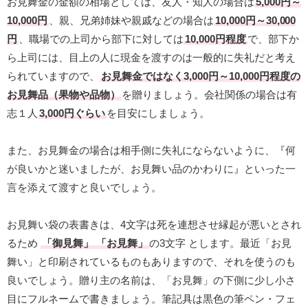
お見舞金の金額の相場としては、友人・知人の場合は
5,000円～
10,000円
、親、兄弟姉妹や親戚などの場合は
10,000円～30,000
円
、職場での上司から部下に対しては
10,000円程度
で、部下か
ら上司には、目上の人に現金を渡すのは一般的に失礼だと考え
られていますので、
お見舞金ではなく3,000円～10,000円程度の
お見舞品（果物や品物）
を贈りましょう。会社関係の場合は有
志１人
3,000円ぐらい
を目安にしましょう。
また、お見舞金の場合は相手側に失礼にならないように、『何
が良いかと迷いましたが、お見舞い品のかわりに』といった一
言を添えて渡すと良いでしょう。
お見舞い袋の表書きは、4文字は死を連想させ縁起が悪いとされ
るため
「御見舞」 「お見舞」
の3文字 とします。最近「お見
舞い」と印刷されているものもありますので、それを使うのも
良いでしょう。贈り主の名前は、「お見舞」の下側に少し小さ
目にフルネームで書きましょう。筆記具は黒色の筆ペン・フェ