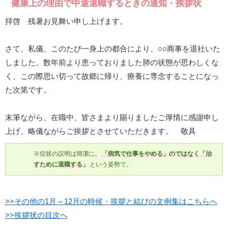
健康上の理由で中途退職するときの通知・挨拶状
拝啓 残暑お見舞い申し上げます。
さて、私儀、このたび一身上の都合により、○○商事を退社いた
しました。数年前より患っておりました肺の状態が思わしくな
く、この際思い切って故郷に帰り、療養に専念することになっ
た次第です。
末筆ながら、在職中、皆さまより賜りましたご厚情に感謝申し
上げ、略儀ながらご挨拶とさせていただきます。 敬具
※症状の説明は簡潔に。
「病気で仕事をやめる」のではなく「治
すために退職する」
という姿勢で。
>>その他の1月～12月の時候・挨拶と結びの文例集はこちらへ
>>挨拶状の目次へ