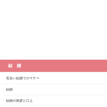
結 婚
見合い結婚でのマナー
結納
結納の挨拶と口上