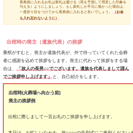
香典袋に入れるお札は新札は避ける（死を予測して用意した印象を
与える）ようにしましょう。もし新札しか手元に無かった場合は、
一度折り目をつけてから香典袋に入れると良いでしょう。
（お金
も入れ忘れないように）
出棺時の喪主（遺族代表）の挨拶
乗棺がすむと、喪主か遺族代表が、外で待っていてくれた会葬
者に感謝を込めて挨拶をします。喪主に代わって挨拶をする場
合は、
「故人の長男○○でございます。遺族を代表しまして謹ん
でご挨拶申し上げます」
と、自己紹介をします。
出棺時(火葬場へ向かう前)
喪主の挨拶例
出棺に際しまして一言お礼のご挨拶を申し上げます。
本日は、お忙しいなかを、故○○○○の告別式にご参列ください