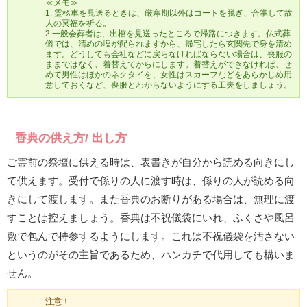
≪メモ≫
1. 霊柩車を見送るときは、厳寒期以外はコートを脱ぎ、合掌して故
人の冥福を祈る。
2.一般会葬者は、出棺を見送ったところで帰路につきます。仏式葬
儀では、清めの塩が配られますから、帰宅したら玄関先で身を清め
ます。どうしても会社などに戻らなければならない場合は、喪服の
ままではなく、着替えてからにします。着替えができなければ、せ
めて男性はほかのネクタイを、女性はスカーフなどをあらかじめ用
意しておくなど、喪服とわからないようにする工夫をしましょう。
香典の供え方/ 出し方
ご霊前の祭壇に供える時は、表書きが自分から読める向きにし
て供えます。受付で係りの人に渡す時は、係りの人が読める向
きにして渡します。また香典のお断りがある場合は、無理に渡
すことは控えましょう。香典は不祝儀袋にいれ、ふくさや風呂
敷で包んで持参するようにします。これは不祝儀袋を汚さない
というのがその主旨であるため、ハンカチで代用しても構いま
せん。
注意！