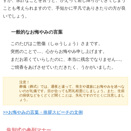
すが、余計なことを言うと、かえって差し障りができてしまう
ことも考えられますので、手短かに平凡でありきたりの方が良
いでしょう。
一般的なお悔やみの言葉
このたびはご愁傷（しゅうしょう）さまです。
突然のことで…、心からお悔やみ申し上げます。
まだお若くていらしたのに、本当に残念でなりません…。
ご焼香をあげさせていただきたく、うかがいました。
注意！
葬儀（葬式）では、通夜と違って、喪主や遺族にお悔やみを述べな
いのが礼儀です。目が合っても黙礼程度にしましょう。また、生前
の病状などをくどくど聞くことは、失礼ですのでとくに注意しまし
ょう。
>>お悔やみの言葉・挨拶スピーチの文例
告別式の参列マナー