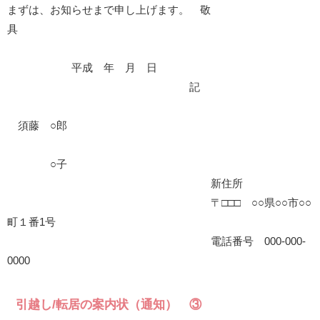
まずは、お知らせまで申し上げます。 敬
具
平成 年 月 日
記
須藤 ○郎
○子
新住所
〒□□□ ○○県○○市○○
町１番1号
電話番号 000-000-
0000
引越し/転居の案内状（通知） ③