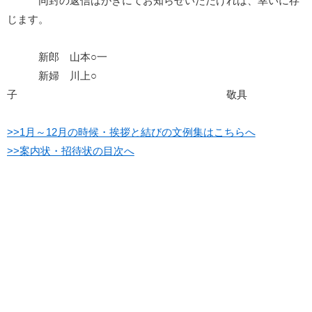
同封の返信はがきにてお知らせいただければ、幸いに存
じます。
新郎 山本○一
新婦 川上○
子 敬具
>>1月～12月の時候・挨拶と結びの文例集はこちらへ
>>案内状・招待状の目次へ