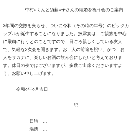
中村○くんと須藤○子さんの結婚を祝う会のご案内
3年間の交際を実らせ、ついに令和（その時の年号）のビックカ
ップルが誕生することになりました。披露宴は、ご親族を中心
に厳粛に行うとのことですので、日ごろ親しくしている友人
で、気軽な2次会を開きます。お二人の前途を祝い、かつ、お二
人をサカナに、楽しいお酒の飲み会にしたいと考えておりま
す。休日の夜ではございますが、多数ご出席くださいますよ
う、お願い申し上げます。
令和○年○月吉日
記
日時 …
場所 …