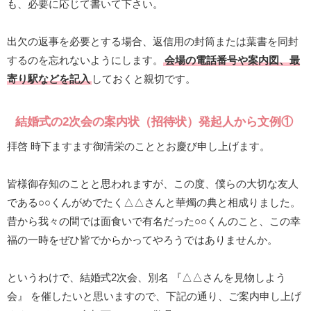
も、必要に応じて書いて下さい。
出欠の返事を必要とする場合、返信用の封筒または葉書を同封
するのを忘れないようにします。
会場の電話番号や案内図、最
寄り駅などを記入
しておくと親切です。
結婚式の2次会の案内状（招待状）発起人から文例①
拝啓 時下ますます御清栄のこととお慶び申し上げます。
皆様御存知のことと思われますが、この度、僕らの大切な友人
である○○くんがめでたく△△さんと華燭の典と相成りました。
昔から我々の間では面食いで有名だった○○くんのこと、この幸
福の一時をぜひ皆でからかってやろうではありませんか。
というわけで、結婚式2次会、別名 『△△さんを見物しよう
会』 を催したいと思いますので、下記の通り、ご案内申し上げ