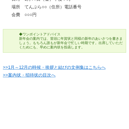
場所 てんぷら○○（住所）電話番号
会費 ○○○円
◆ワンポイントアドバイス
新年会の案内では、冒頭に年賀状と同様の新年のあいさつを書きま
しょう。もちろん誰もが新年会で忙しい時期です。出席していただ
くためにも、早めに案内状を投函します。
>>1月～12月の時候・挨拶と結びの文例集はこちらへ
>>案内状・招待状の目次へ