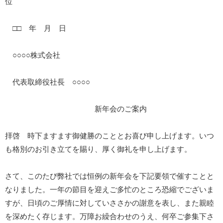
位
□□ 年 月 日
○○○○株式会社
代表取締役社長 ○○○○
新年会のご案内
拝啓 時下ますます御健勝のこととお喜び申し上げます。いつ
も格別のお引き立てを賜り、厚く御礼を申し上げます。
さて、このたび弊社では恒例の新年会を下記要領で催すことと
なりました。一年の節目を迎えご多忙のところ恐縮でございま
すが、日頃のご厚情に対していささかの謝意を表し、また親睦
を深めたく存じます。万障お繰合わせのうえ、何卒ご参集下さ