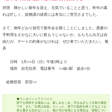
拝啓 輝かしい新年を迎え、元気でいることと思う。昨年の暮
れは忙しく、総務課の諸君には本当にご苦労さまでした。
さて、例年どおり拙宅で新年会を開くことにしました。愚妻の
手料理をさかなに大いに飲もうじゃないか。もちろん出欠は自
由だが、デートの約束がなければ、ぜひ来ていただきたい。 敬
具
日時 1月○○日（日）午後1時より
場所 自宅住所 電話番号 ○○線○駅 徒歩○分
総務部長 田宮○○
◆ワンポイントアドバイス
部下を招待する場合には、親しみをこめ、労をねぎらう文章が適切
です。また「出席は自由」といった、部下の負担を軽くするような
添え書きも忘れないこと。個人宅が会場となる場合は、道順につい