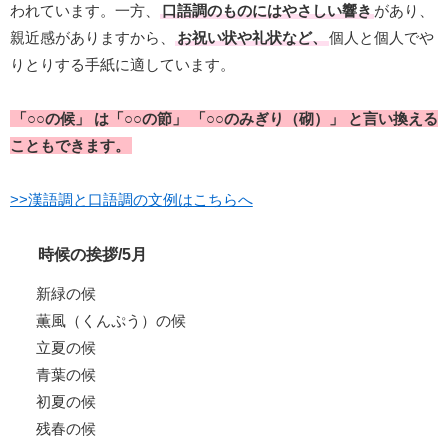
われています。一方、
口語調のものにはやさしい響き
があり、
親近感がありますから、
お祝い状や礼状など、
個人と個人でや
りとりする手紙に適しています。
「○○の候」 は「○○の節」 「○○のみぎり（砌）」 と言い換える
こともできます。
>>漢語調と口語調の文例はこちらへ
時候の挨拶/5月
新緑の候
薫風（くんぷう）の候
立夏の候
青葉の候
初夏の候
残春の候