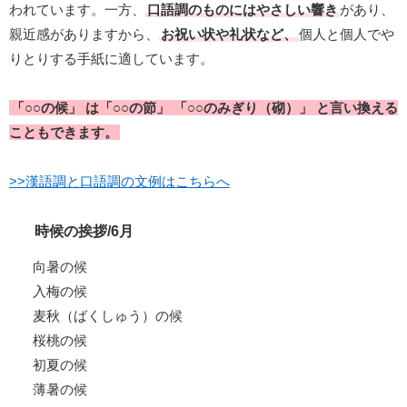
われています。一方、
口語調のものにはやさしい響き
があり、
親近感がありますから、
お祝い状や礼状など、
個人と個人でや
りとりする手紙に適しています。
「○○の候」 は「○○の節」 「○○のみぎり（砌）」 と言い換える
こともできます。
>>漢語調と口語調の文例はこちらへ
時候の挨拶/6月
向暑の候
入梅の候
麦秋（ばくしゅう）の候
桜桃の候
初夏の候
薄暑の候