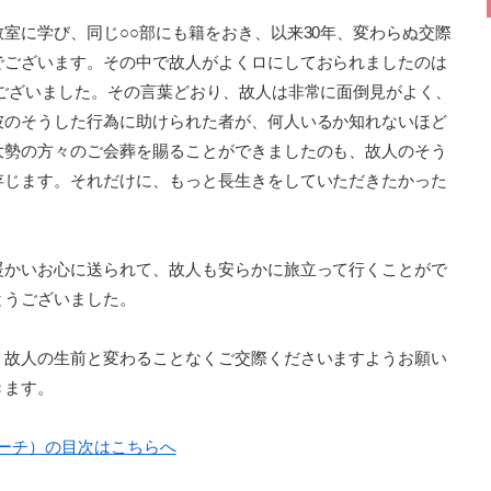
室に学び、同じ○○部にも籍をおき、以来30年、変わらぬ交際
でございます。その中で故人がよくロにしておられましたのは
でございました。その言葉どおり、故人は非常に面倒見がよく、
彼のそうした行為に助けられた者が、何人いるか知れないほど
大勢の方々のご会葬を賜ることができましたのも、故人のそう
存じます。それだけに、もっと長生きをしていただきたかった
暖かいお心に送られて、故人も安らかに旅立って行くことがで
とうございました。
、故人の生前と変わることなくご交際くださいますようお願い
きます。
ピーチ）の目次はこちらへ