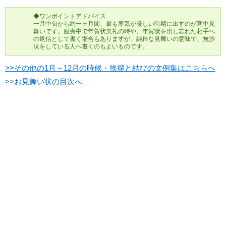
◆ワンポイントアドバイス
一月中旬から約一ヶ月間、最も寒気が厳しい時期に出すのが寒中見
舞いです。服喪中で年賀状欠礼の時や、年賀状を出し忘れた相手へ
の返信として書く場合もありますが、純粋な見舞いの意味で、無沙
汰をしている人へ書くのもよいものです。
>>その他の1月～12月の時候・挨拶と結びの文例集はこちらへ
>>お見舞い状の目次へ