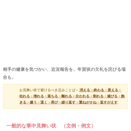
相手の健康を気づかい、近況報告を。年賀状の欠礼を詫びる場
合も。
お見舞い状で避けるべき忌みことば～
消える・終わる・衰える・
枯れる・壊れる・落ちる・離れる・分かれる・割れる・滅びる・飽
きる・嫌う・退く・再び・繰り返す・重ねがさね・返すがえす
一般的な寒中見舞い状 （文例・例文）