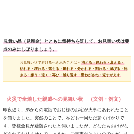
見舞い品（見舞金）とともに気持ちを託して、お見舞い状は要
点のみにしぼりましょう。
お見舞い状で避けるべき忌みことば～
消える・終わる・衰える・
枯れる・壊れる・落ちる・離れる・分かれる・割れる・滅びる・飽
きる・嫌う・退く・再び・繰り返す・重ねがさね・返すがえす
火災で全焼した親戚への見舞い状 （文例・例文）
昨夜遅く、弟からの電話でおじ様のお宅が火事にあわれたこと
を知りました。突然のことで、私ども一同ただ驚くばかりで
す。皆様全員が避難されたと伺いましたが、どなたもおけがな
どされておりませんでしょうか。ご無事だとよいのですが。す