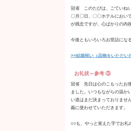
冠省 このたびは、ごていね
〇月〇日、〇〇ホテルにおい
が残念ですが、心ばかりの内
今後ともいろいろお世話にな
>>結婚祝い（品物をいただい
お礼状～参考 ③
冠省 先日は心のこもったお便
ました。いつもながらの温か
い道はまだ決まっておりませ
義に使わせていただきます。
○○も、やっと覚えた字でお礼