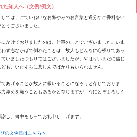
れた知人へ（文例/例文）
ましては、ごていねいなお悔やみのお言葉と過分なご香料をい
がとうございました。
心にかけておりましたのは、仕事のことでございました。いま
なわず志なかばで倒れたことは、故人もどんなに心残りであっ
していましたつもりではございましたが、やはりいまだに信じ
れども、いたずらに悲しんでばかりもいられません。
育てあげることが故人に報いることになろうと存じておりま
お力添えを願うこともあるかと存じますが、なにとぞよろしく
深謝し、書中をもってお礼申し上げます。
結びの文例集はこちらへ