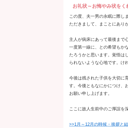
お礼状～お悔やみ状をく
この度、夫一男の永眠に際し
ただきまして、まことにあり
主人が病床にあって最後まで
一度第一線に、との希望もか
たろうかと思います。覚悟は
られないような心地です。け
今後は残された子供を大切に
す。今後ともなにかにつけ、
お願い申し上げます。
ここに故人生前中のご厚誼を
>>1月～12月の時候・挨拶と