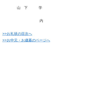
山 下 学
内
>>お礼状の目次へ
>>お中元・お歳暮のページへ