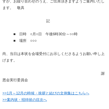
すが、お繰り合わせのうえ、ご出席頂きますようご案内いたし
ます。 敬具
記
■ 日時 ○月○日 午後6時30分～○○時
■ 場所 ○○○
尚、当日は本状を会場受付にお示しくださるようお願い申し上
げます。
謝
恩会実行委員会
>>1月～12月の時候・挨拶と結びの文例集はこちらへ
>>案内状・招待状の目次へ