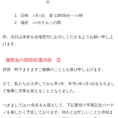
記
1 日時 ○月○日 昼 11時30分～○○時
2 場所 ○○ホテル△の間
尚、当日は本状を会場受付にお示しくださるようお願い申し上
げます。
謝恩会の招待状/案内状 ②
拝啓 時下ますますご健勝のこととお喜び申し上げます。
さて、私たちが入学してから早○年、年号○年○月○日をもちまし
て無事に卒業を迎えることとなりました。
つきましては○○先生をお迎えして、下記要領で卒業記念パーテ
ィを催したく予定しております。何かとお忙しいことと存知ま