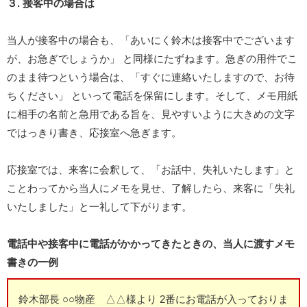
３. 接客中の場合は
当人が接客中の場合も、「あいにく鈴木は接客中でございます
が、お急ぎでしょうか」 と同様にたずねます。急ぎの用件でこ
のまま待つという場合は、「すぐに連絡いたしますので、お待
ちください」 といって電話を保留にします。そして、メモ用紙
に相手の名前と急用である旨を、見やすいように大きめの文字
ではっきり書き、応接室へ急ぎます。
応接室では、来客に会釈して、「お話中、失礼いたします」と
ことわってから当人にメモを見せ、了解したら、来客に「失礼
いたしました」と一礼して下がります。
電話中や接客中に電話がかかってきたときの、当人に渡すメモ
書きの一例
鈴木部長 ○○物産 △△様より 2番にお電話が入っておりま